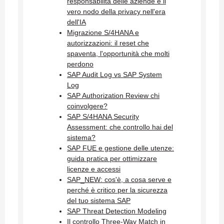
responsabilità delle aziende è il
vero nodo della privacy nell'era
dell'IA
Migrazione S/4HANA e
autorizzazioni: il reset che
spaventa, l'opportunità che molti
perdono
SAP Audit Log vs SAP System
Log
SAP Authorization Review chi
coinvolgere?
SAP S/4HANA Security
Assessment: che controllo hai del
sistema?
SAP FUE e gestione delle utenze:
guida pratica per ottimizzare
licenze e accessi
SAP_NEW: cos'è, a cosa serve e
perché è critico per la sicurezza
del tuo sistema SAP
SAP Threat Detection Modeling
Il controllo Three-Way Match in