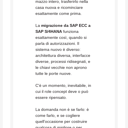
mazzo intero, trasferirlo nella
casa nuova e ricominciare
esattamente come prima.
La
migrazione da SAP ECC a
SAP S/4HANA
funziona
esattamente così, quando si
parla di autorizzazioni. Il
sistema nuovo è diverso:
architettura diversa, interfacce
diverse, processi ridisegnati, e
le chiavi vecchie non aprono
tutte le porte nuove.
C'è un momento, inevitabile, in
cui il role concept deve o può
essere ripensato.
La domanda non è se farlo: è
come farlo, e se cogliere
quell'occasione per costruire
qualcosa di migliore o per