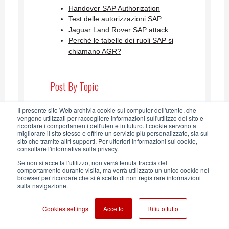
Handover SAP Authorization
Test delle autorizzazioni SAP
Jaguar Land Rover SAP attack
Perché le tabelle dei ruoli SAP si
chiamano AGR?
Post By Topic
SAP Security
Il presente sito Web archivia cookie sul computer dell'utente, che
SAP GRC
vengono utilizzati per raccogliere informazioni sull'utilizzo del sito e
ricordare i comportamenti dell'utente in futuro. I cookie servono a
audit sap
migliorare il sito stesso e offrire un servizio più personalizzato, sia sul
fiori launchpad
sito che tramite altri supporti. Per ulteriori informazioni sui cookie,
consultare l'informativa sulla privacy.
pfcg
Visualizza tutti
Se non si accetta l'utilizzo, non verrà tenuta traccia del
comportamento durante visita, ma verrà utilizzato un unico cookie nel
browser per ricordare che si è scelto di non registrare informazioni
sulla navigazione.
SAP Security Blog AGLEA RSS
Cookies settings
Accetto
Rifiuto tutto
Feed