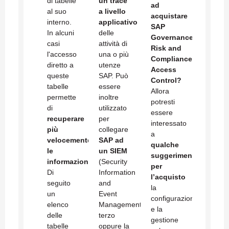
di tabelle
un trace
ad
al suo
a livello
acquistare
interno.
applicativo
SAP
In alcuni
delle
Governance
casi
attività di
Risk and
l'accesso
una o più
Compliance
diretto a
utenze
Access
queste
SAP. Può
Control?
tabelle
essere
Allora
permette
inoltre
potresti
di
utilizzato
essere
recuperare
per
interessato
più
collegare
a
velocemente
SAP ad
qualche
le
un SIEM
suggerimento
informazioni
.
(Security
per
Di
Information
l’acquisto
seguito
and
la
un
Event
configurazione
elenco
Management)
e la
delle
terzo
gestione
tabelle
oppure la