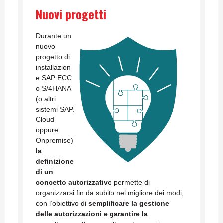
Nuovi progetti
Durante un
nuovo
progetto di
installazion
e SAP ECC
o S/4HANA
(o altri
sistemi SAP,
Cloud
oppure
Onpremise)
la
definizione
di un
concetto autorizzativo
permette di
organizzarsi fin da subito nel migliore dei modi,
con l’obiettivo di
semplificare la gestione
delle autorizzazioni e garantire la