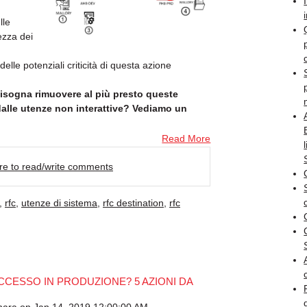
lle
ezza dei
lle potenziali criticità di questa azione
isogna rimuovere al più presto queste
dalle utenze non interattive? Vediamo un
Read More
ere to read/write comments
,
rfc
,
utenze di sistema
,
rfc destination
,
rfc
CESSO IN PRODUZIONE? 5 AZIONI DA