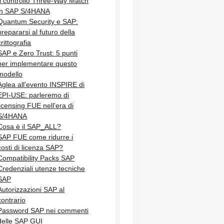
Il controllo Three-Way Match
in SAP S/4HANA
Quantum Security e SAP:
prepararsi al futuro della
crittografia
SAP e Zero Trust: 5 punti
per implementare questo
modello
Aglea all'evento INSPIRE di
EPI-USE: parleremo di
licensing FUE nell'era di
S/4HANA
Cosa è il SAP_ALL?
SAP FUE come ridurre i
costi di licenza SAP?
Compatibility Packs SAP
Credenziali utenze tecniche
SAP
Autorizzazioni SAP al
contrario
Password SAP nei commenti
delle SAP GUI