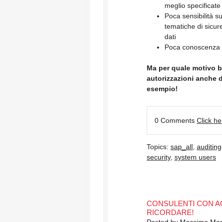
meglio specificate
Poca sensibilità su
tematiche di sicur
dati
Poca conoscenza de
Ma per quale motivo b
autorizzazioni anche 
esempio!
0 Comments
Click h
Topics:
sap_all
,
auditing
security
,
system users
CONSULENTI CON AC
RICORDARE!