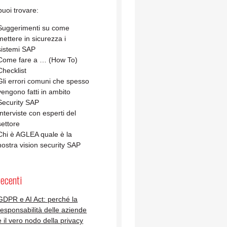
uoi trovare:
Suggerimenti su come
mettere in sicurezza i
sistemi SAP
Come fare a … (How To)
Checklist
Gli errori comuni che spesso
vengono fatti in ambito
Security SAP
Interviste con esperti del
settore
Chi è AGLEA quale è la
nostra vision security SAP
recenti
GDPR e AI Act: perché la
responsabilità delle aziende
è il vero nodo della privacy