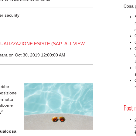
Cosa p
er security
SUALIZZAZIONE ESISTE (SAP_ALL VIEW
nara
on Oct 30, 2019 12:00:00 AM
rebbe
posizione
ermetta
lizzare
Post 
y"
qualcosa