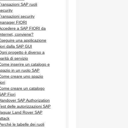
Transazioni SAP ruoli
security
Transazioni security
manager FIORI
Accedere a SAP FIORI da
Internet, conviene?
Eseguire una applicazione
fiori dalla SAP GUI
Ogni progetto è diverso a
parità di servizio
Come inserire un catalogo e
spazio in un ruolo SAP
Come creare uno spazio
iori
Come creare un catalogo
SAP Fiori
Handover SAP Authorization
Test delle autorizzazioni SAP
Jaguar Land Rover SAP
attack
Perché le tabelle dei ruoli