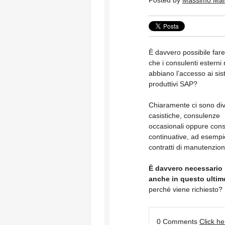
Posted by
Massimo Ma
È davvero possibile far
che i consulenti esterni
abbiano l’accesso ai sis
produttivi SAP?
Chiaramente ci sono di
casistiche, consulenze
occasionali oppure con
continuative, ad esempi
contratti di manutenzion
È davvero necessario r
anche in questo ulti
perché viene richiesto?
0 Comments
Click h