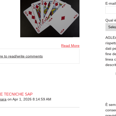
E-mail
Qual è
AGLEA
rispett
Read More
dati p
fine d
ere to read/write comments
linea 
descri
ZE TECNICHE SAP
nara
on Apr 1, 2026 8:14:59 AM
È semp
consen
previs