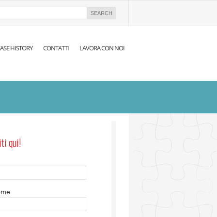
ASE HISTORY
CONTATTI
LAVORA CON NOI
iti qui!
ome