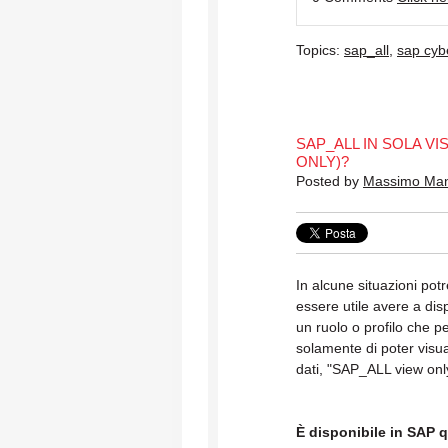
Topics:
sap_all
,
sap cyb
SAP_ALL IN SOLA VI
ONLY)?
Posted by
Massimo Ma
In alcune situazioni pot
essere utile avere a dis
un ruolo o profilo che p
solamente di poter visua
dati, "SAP_ALL view onl
È disponibile in SAP 