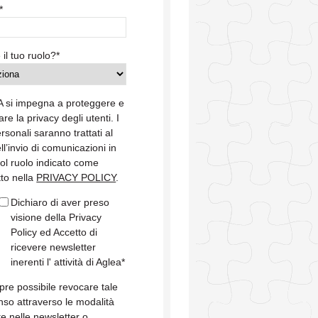
*
 il tuo ruolo?
*
 si impegna a proteggere e
are la privacy degli utenti. I
ersonali saranno trattati al
ell’invio di comunicazioni in
col ruolo indicato come
tto nella
PRIVACY POLICY
.
Dichiaro di aver preso
visione della Privacy
Policy ed Accetto di
ricevere newsletter
inerenti l' attività di Aglea
*
re possibile revocare tale
so attraverso le modalità
te nelle newsletter o