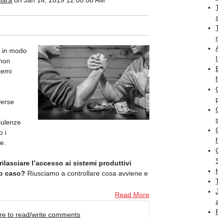
nara
on Jan 14, 2019 12:00:00 AM
e in modo
 non
temi
verse
sulenze
o i
f
e.
ilasciare l’accesso ai sistemi produttivi
mo caso?
Riusciamo a controllare cosa avviene e
Read More
ere to read/write comments