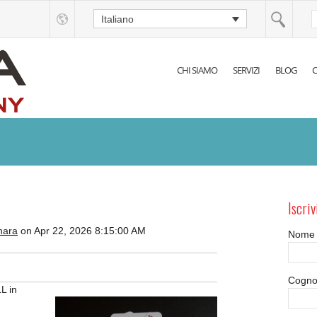
Italiano
CHI SIAMO
SERVIZI
BLOG
C
Iscriv
nara
on Apr 22, 2026 8:15:00 AM
Nome
Cogn
L in