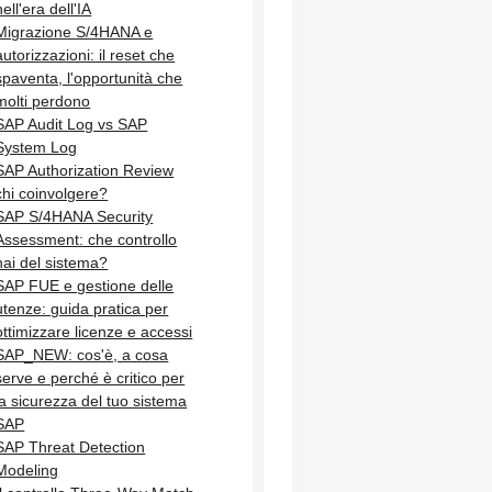
nell'era dell'IA
Migrazione S/4HANA e
autorizzazioni: il reset che
spaventa, l'opportunità che
molti perdono
SAP Audit Log vs SAP
System Log
SAP Authorization Review
chi coinvolgere?
SAP S/4HANA Security
Assessment: che controllo
hai del sistema?
SAP FUE e gestione delle
utenze: guida pratica per
ottimizzare licenze e accessi
SAP_NEW: cos'è, a cosa
serve e perché è critico per
la sicurezza del tuo sistema
SAP
SAP Threat Detection
Modeling