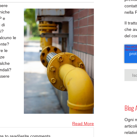
pere
contat
cniche
nella 
P e
Il tra
 di
che av
i?
del c
alcuno le
ente?
re le
nze
ualche
ndali?
ssere
Blog 
Ogni 
Read More
artico
relativ
ere to read/write comments