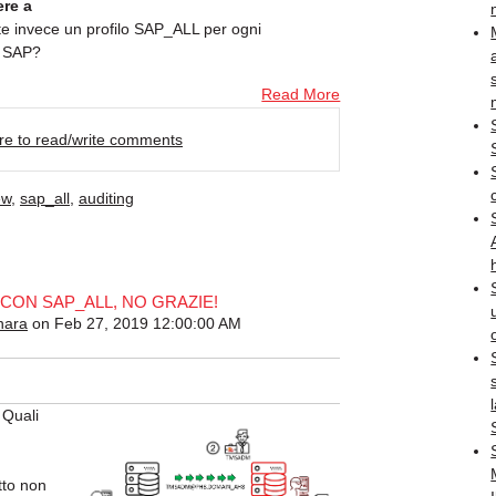
ere a
e invece un profilo SAP_ALL per ogni
o SAP?
Read More
ere to read/write comments
ew
,
sap_all
,
auditing
 CON SAP_ALL, NO GRAZIE!
nara
on Feb 27, 2019 12:00:00 AM
 Quali
tto non