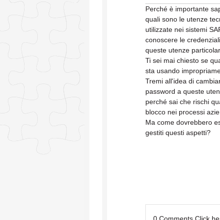
Perché è importante sa
quali sono le utenze te
utilizzate nei sistemi SA
conoscere le credenziali
queste utenze particolar
Ti sei mai chiesto se qu
sta usando impropriam
Tremi all'idea di cambia
password a queste ute
perché sai che rischi q
blocco nei processi azie
Ma come dovrebbero e
gestiti questi aspetti?
0 Comments
Click h