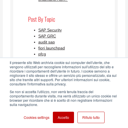
Post By Topic
SAP Security
SAP GRC
audit sap
fiori launchpad
pfcg
Visualizza tutti
Il presente sito Web archivia cookie sul computer dell'utente, che
vengono utilizzati per raccogliere informazioni sull'utilizzo del sito e
ricordare i comportamenti dell'utente in futuro. I cookie servono a
migliorare il sito stesso e offrire un servizio più personalizzato, sia sul
SAP Security Blog AGLEA RSS
sito che tramite altri supporti. Per ulteriori informazioni sui cookie,
consultare l'informativa sulla privacy.
Feed
Se non si accetta l'utilizzo, non verrà tenuta traccia del
comportamento durante visita, ma verrà utilizzato un unico cookie nel
browser per ricordare che si è scelto di non registrare informazioni
sulla navigazione.
Cookies settings
Accetto
Rifiuto tutto
Aglea s.r.l. - Soggetta alla direzione e coordinamento di Horsa S.p.A. - P. IVA:
IT 03868780960 - 2026
|
Privacy Policy
-
Cookie Policy
-
Whistleblowing