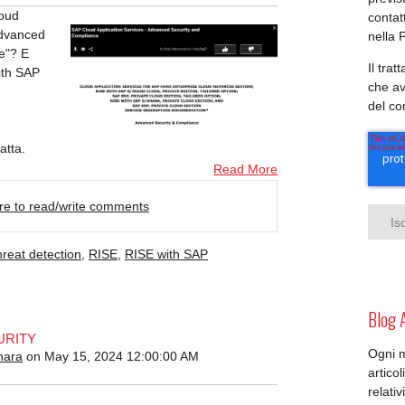
loud
contat
Advanced
nella 
e"? E
Il tra
ith SAP
che av
del c
atta.
Read More
ere to read/write comments
hreat detection
,
RISE
,
RISE with SAP
Blog 
URITY
Ogni 
nara
on May 15, 2024 12:00:00 AM
artico
relativ