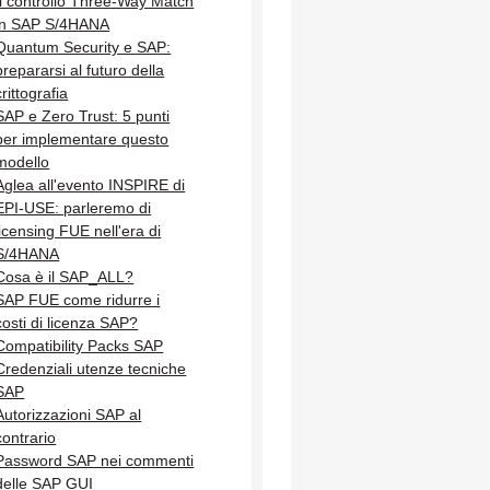
Il controllo Three-Way Match
in SAP S/4HANA
Quantum Security e SAP:
prepararsi al futuro della
crittografia
SAP e Zero Trust: 5 punti
per implementare questo
modello
Aglea all'evento INSPIRE di
EPI-USE: parleremo di
licensing FUE nell'era di
S/4HANA
Cosa è il SAP_ALL?
SAP FUE come ridurre i
costi di licenza SAP?
Compatibility Packs SAP
Credenziali utenze tecniche
SAP
Autorizzazioni SAP al
contrario
Password SAP nei commenti
delle SAP GUI