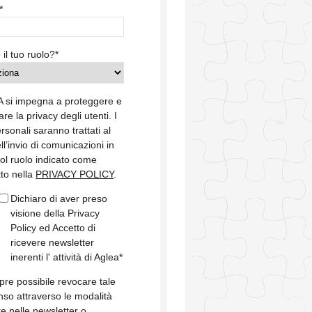
*
 il tuo ruolo?
*
 si impegna a proteggere e
are la privacy degli utenti. I
ersonali saranno trattati al
ell’invio di comunicazioni in
col ruolo indicato come
tto nella
PRIVACY POLICY
.
Dichiaro di aver preso
visione della Privacy
Policy ed Accetto di
ricevere newsletter
inerenti l' attività di Aglea
*
re possibile revocare tale
so attraverso le modalità
te nelle newsletter o