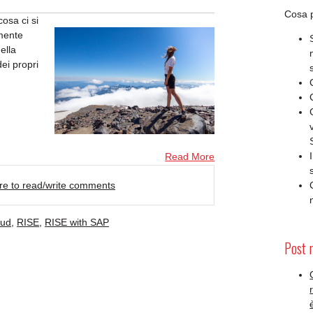
Cosa p
osa ci si
mente
ella
ei propri
Read More
ere to read/write comments
oud
,
RISE
,
RISE with SAP
Post 