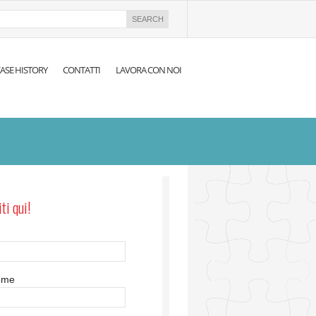
ASE HISTORY
CONTATTI
LAVORA CON NOI
iti qui!
ome