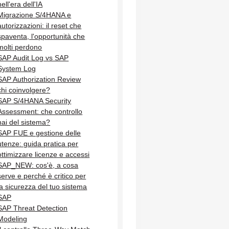
nell'era dell'IA
Migrazione S/4HANA e
autorizzazioni: il reset che
spaventa, l'opportunità che
molti perdono
SAP Audit Log vs SAP
System Log
SAP Authorization Review
chi coinvolgere?
SAP S/4HANA Security
Assessment: che controllo
hai del sistema?
SAP FUE e gestione delle
utenze: guida pratica per
ottimizzare licenze e accessi
SAP_NEW: cos'è, a cosa
serve e perché è critico per
la sicurezza del tuo sistema
SAP
SAP Threat Detection
Modeling