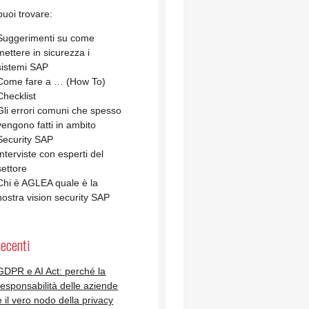
uoi trovare:
Suggerimenti su come
mettere in sicurezza i
sistemi SAP
Come fare a … (How To)
Checklist
Gli errori comuni che spesso
vengono fatti in ambito
Security SAP
Interviste con esperti del
settore
Chi è AGLEA quale è la
nostra vision security SAP
recenti
GDPR e AI Act: perché la
responsabilità delle aziende
è il vero nodo della privacy