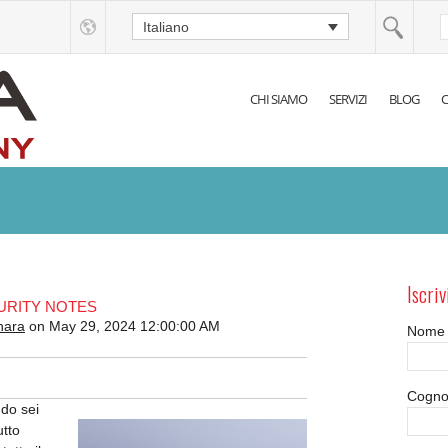
Italiano
CHI SIAMO
SERVIZI
BLOG
C
Iscriv
CURITY NOTES
nara
on May 29, 2024 12:00:00 AM
Nome
Cogn
ndo sei
utto