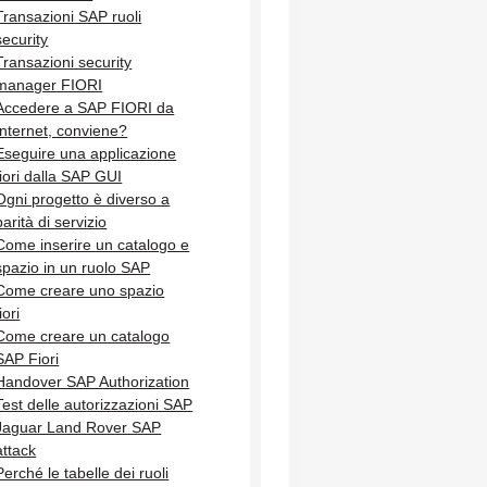
Transazioni SAP ruoli
security
Transazioni security
manager FIORI
Accedere a SAP FIORI da
Internet, conviene?
Eseguire una applicazione
fiori dalla SAP GUI
Ogni progetto è diverso a
parità di servizio
Come inserire un catalogo e
spazio in un ruolo SAP
Come creare uno spazio
iori
Come creare un catalogo
SAP Fiori
Handover SAP Authorization
Test delle autorizzazioni SAP
Jaguar Land Rover SAP
attack
Perché le tabelle dei ruoli