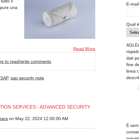
utto il
E-mail
ppure una
Qual è
AGLEA
Read More
rispett
dati p
ere to read/write comments
fine d
linea 
descri
 SAP
,
sap security note
TION SERVICES - ADVANCED SECURITY
nara
on May 22, 2024 12:00:00 AM
È semp
consen
previs