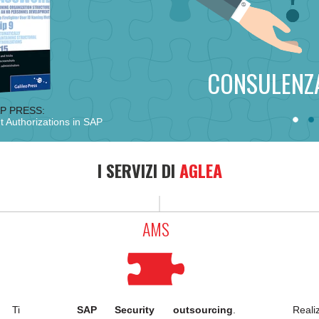
CONSULENZA
AP PRESS:
 Authorizations in SAP
I SERVIZI DI
AGLEA
AMS
. Ti
SAP Security outsourcing
.
Real