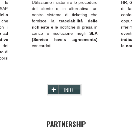
e le
Utilizziamo i sistemi e le procedure
HR, G
SAP.
del cliente o, in alternativa, un
di f
ello
nostro sistema di ticketing che
confo
he
fornisce la
tracciabilità delle
oppu
on i
richieste
e le notifiche di presa in
rifer
a ad
carico e risoluzione negli
SLA
even
tive
(Service levels agreements)
indic
 dei
concordati.
le no
to di
corsi
INFO
PARTNERSHIP