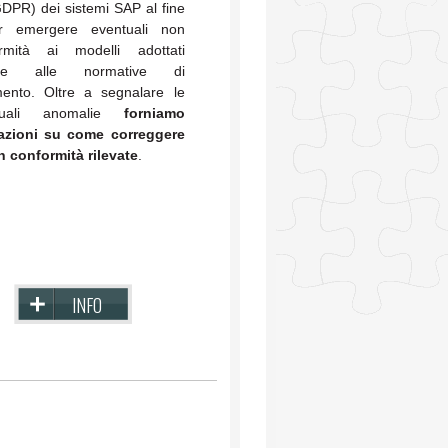
DPR) dei sistemi SAP al fine
ar emergere eventuali non
rmità ai modelli adottati
re alle normative di
imento. Oltre a segnalare le
tuali anomalie
forniamo
azioni su come correggere
n conformità rilevate
.
INFO