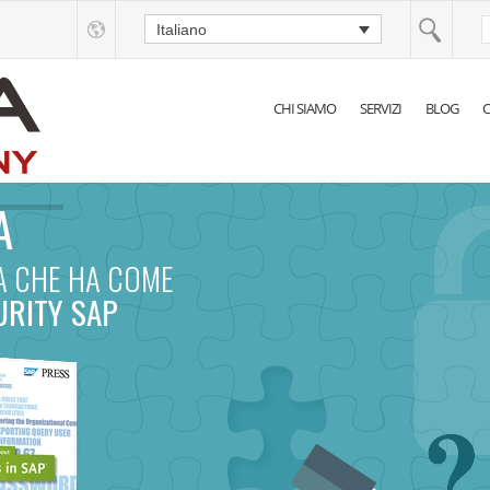
Italiano
CHI SIAMO
SERVIZI
BLOG
C
A
NA CHE HA COME
URITY SAP