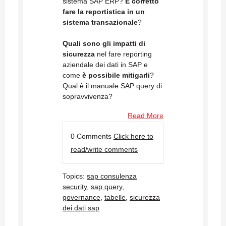
sistema SAP ERP?
È corretto
fare la reportistica in un
sistema transazionale
?
Quali sono gli impatti di
sicurezza
nel fare reporting
aziendale dei dati in SAP e
come
è possibile mitigarli
?
Qual è il manuale SAP query di
sopravvivenza?
Read More
0 Comments
Click here to
read/write comments
Topics:
sap consulenza
security
,
sap query
,
governance
,
tabelle
,
sicurezza
dei dati sap