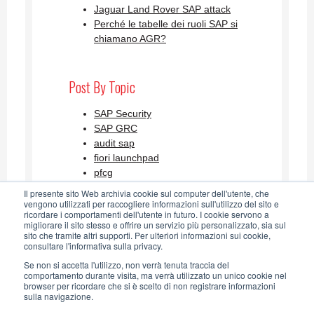
Jaguar Land Rover SAP attack
Perché le tabelle dei ruoli SAP si
chiamano AGR?
Post By Topic
SAP Security
SAP GRC
audit sap
fiori launchpad
pfcg
Visualizza tutti
Il presente sito Web archivia cookie sul computer dell'utente, che
vengono utilizzati per raccogliere informazioni sull'utilizzo del sito e
ricordare i comportamenti dell'utente in futuro. I cookie servono a
migliorare il sito stesso e offrire un servizio più personalizzato, sia sul
SAP Security Blog AGLEA RSS
sito che tramite altri supporti. Per ulteriori informazioni sui cookie,
consultare l'informativa sulla privacy.
Feed
Se non si accetta l'utilizzo, non verrà tenuta traccia del
comportamento durante visita, ma verrà utilizzato un unico cookie nel
browser per ricordare che si è scelto di non registrare informazioni
sulla navigazione.