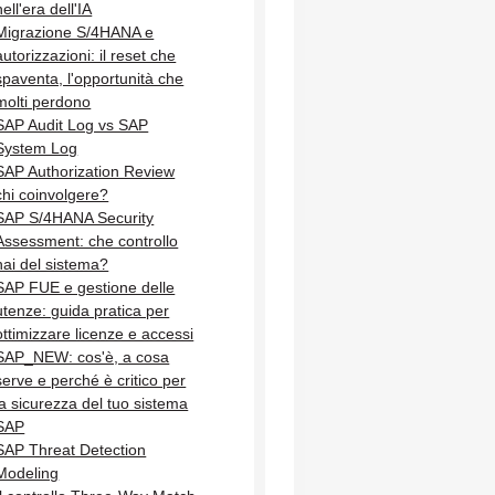
nell'era dell'IA
Migrazione S/4HANA e
autorizzazioni: il reset che
spaventa, l'opportunità che
molti perdono
SAP Audit Log vs SAP
System Log
SAP Authorization Review
chi coinvolgere?
SAP S/4HANA Security
Assessment: che controllo
hai del sistema?
SAP FUE e gestione delle
utenze: guida pratica per
ottimizzare licenze e accessi
SAP_NEW: cos'è, a cosa
serve e perché è critico per
la sicurezza del tuo sistema
SAP
SAP Threat Detection
Modeling