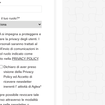
*
 il tuo ruolo?
*
 si impegna a proteggere e
are la privacy degli utenti. I
ersonali saranno trattati al
ell’invio di comunicazioni in
col ruolo indicato come
tto nella
PRIVACY POLICY
.
Dichiaro di aver preso
visione della Privacy
Policy ed Accetto di
ricevere newsletter
inerenti l' attività di Aglea
*
re possibile revocare tale
so attraverso le modalità
te nelle newsletter o