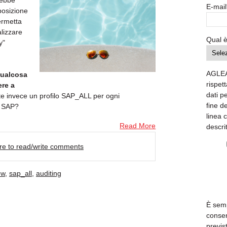
rebbe
E-mail
posizione
ermetta
lizzare
Qual è
y"
AGLEA
qualcosa
rispett
ere a
dati p
e invece un profilo SAP_ALL per ogni
fine d
o SAP?
linea 
Read More
descri
ere to read/write comments
ew
,
sap_all
,
auditing
È semp
consen
previs