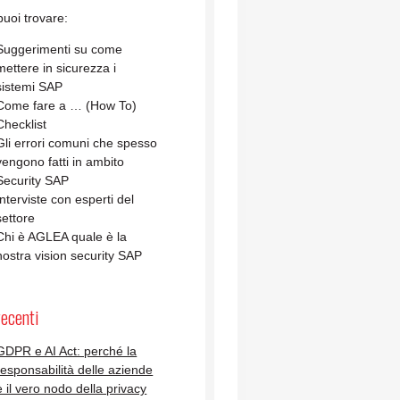
uoi trovare:
Suggerimenti su come
mettere in sicurezza i
sistemi SAP
Come fare a … (How To)
Checklist
Gli errori comuni che spesso
vengono fatti in ambito
Security SAP
Interviste con esperti del
settore
Chi è AGLEA quale è la
nostra vision security SAP
recenti
GDPR e AI Act: perché la
responsabilità delle aziende
è il vero nodo della privacy