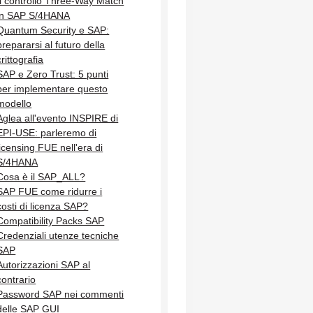
Il controllo Three-Way Match
in SAP S/4HANA
Quantum Security e SAP:
prepararsi al futuro della
crittografia
SAP e Zero Trust: 5 punti
per implementare questo
modello
Aglea all'evento INSPIRE di
EPI-USE: parleremo di
licensing FUE nell'era di
S/4HANA
Cosa è il SAP_ALL?
SAP FUE come ridurre i
costi di licenza SAP?
Compatibility Packs SAP
Credenziali utenze tecniche
SAP
Autorizzazioni SAP al
contrario
Password SAP nei commenti
delle SAP GUI