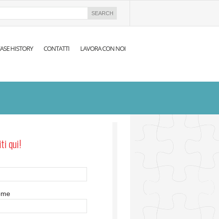
ASE HISTORY
CONTATTI
LAVORA CON NOI
iti qui!
ome