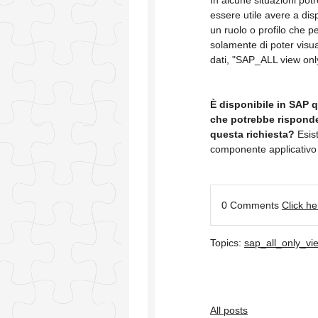
In alcune situazioni pot
essere utile avere a dis
un ruolo o profilo che p
solamente di poter visua
dati, "SAP_ALL view onl
È disponibile in SAP 
che potrebbe rispond
questa richiesta?
Esist
componente applicativ
0 Comments
Click h
Topics:
sap_all_only_vi
All posts