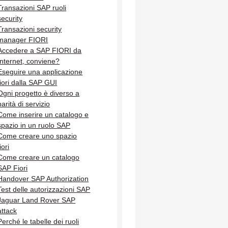
Transazioni SAP ruoli
security
Transazioni security
manager FIORI
Accedere a SAP FIORI da
Internet, conviene?
Eseguire una applicazione
fiori dalla SAP GUI
Ogni progetto è diverso a
parità di servizio
Come inserire un catalogo e
spazio in un ruolo SAP
Come creare uno spazio
iori
Come creare un catalogo
SAP Fiori
Handover SAP Authorization
Test delle autorizzazioni SAP
Jaguar Land Rover SAP
attack
Perché le tabelle dei ruoli