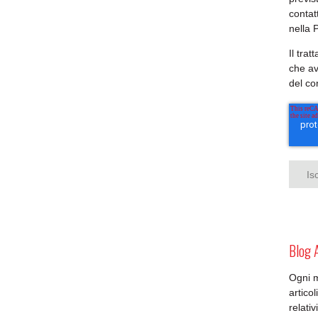
contat
nella 
Il tra
che av
del c
Blog 
Ogni 
artico
relativ