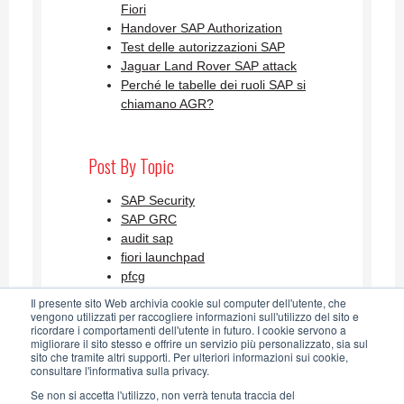
Fiori
Handover SAP Authorization
Test delle autorizzazioni SAP
Jaguar Land Rover SAP attack
Perché le tabelle dei ruoli SAP si
chiamano AGR?
Post By Topic
SAP Security
SAP GRC
audit sap
fiori launchpad
pfcg
Visualizza tutti
Il presente sito Web archivia cookie sul computer dell'utente, che
vengono utilizzati per raccogliere informazioni sull'utilizzo del sito e
ricordare i comportamenti dell'utente in futuro. I cookie servono a
migliorare il sito stesso e offrire un servizio più personalizzato, sia sul
SAP Security Blog AGLEA RSS
sito che tramite altri supporti. Per ulteriori informazioni sui cookie,
consultare l'informativa sulla privacy.
Feed
Se non si accetta l'utilizzo, non verrà tenuta traccia del