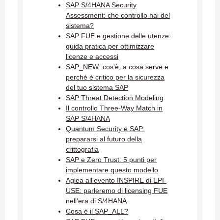
SAP S/4HANA Security
Assessment: che controllo hai del
sistema?
SAP FUE e gestione delle utenze:
guida pratica per ottimizzare
licenze e accessi
SAP_NEW: cos'è, a cosa serve e
perché è critico per la sicurezza
del tuo sistema SAP
SAP Threat Detection Modeling
Il controllo Three-Way Match in
SAP S/4HANA
Quantum Security e SAP:
prepararsi al futuro della
crittografia
SAP e Zero Trust: 5 punti per
implementare questo modello
Aglea all'evento INSPIRE di EPI-
USE: parleremo di licensing FUE
nell'era di S/4HANA
Cosa è il SAP_ALL?