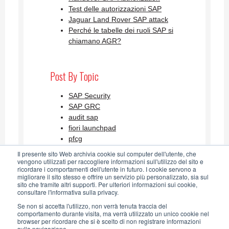
Test delle autorizzazioni SAP
Jaguar Land Rover SAP attack
Perché le tabelle dei ruoli SAP si
chiamano AGR?
Post By Topic
SAP Security
SAP GRC
audit sap
fiori launchpad
pfcg
Visualizza tutti
Il presente sito Web archivia cookie sul computer dell'utente, che
vengono utilizzati per raccogliere informazioni sull'utilizzo del sito e
ricordare i comportamenti dell'utente in futuro. I cookie servono a
migliorare il sito stesso e offrire un servizio più personalizzato, sia sul
SAP Security Blog AGLEA RSS
sito che tramite altri supporti. Per ulteriori informazioni sui cookie,
consultare l'informativa sulla privacy.
Feed
Se non si accetta l'utilizzo, non verrà tenuta traccia del
comportamento durante visita, ma verrà utilizzato un unico cookie nel
browser per ricordare che si è scelto di non registrare informazioni
sulla navigazione.