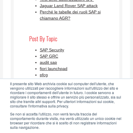
Jaguar Land Rover SAP attack
Perché le tabelle dei ruoli SAP si
chiamano AGR?
Post By Topic
SAP Security
SAP GRC
audit sap
fiori launchpad
pfcg
Visualizza tutti
Il presente sito Web archivia cookie sul computer dell'utente, che
vengono utilizzati per raccogliere informazioni sull'utilizzo del sito e
ricordare i comportamenti dell'utente in futuro. I cookie servono a
migliorare il sito stesso e offrire un servizio più personalizzato, sia sul
SAP Security Blog AGLEA RSS
sito che tramite altri supporti. Per ulteriori informazioni sui cookie,
consultare l'informativa sulla privacy.
Feed
Se non si accetta l'utilizzo, non verrà tenuta traccia del
comportamento durante visita, ma verrà utilizzato un unico cookie nel
browser per ricordare che si è scelto di non registrare informazioni
sulla navigazione.