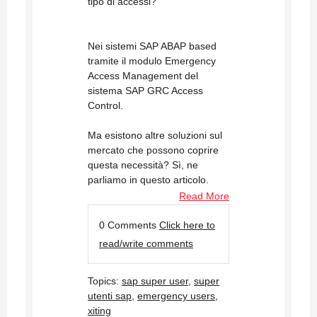
tipo di accessi?
Nei sistemi SAP ABAP based
tramite il modulo Emergency
Access Management del
sistema SAP GRC Access
Control.
Ma esistono altre soluzioni sul
mercato che possono coprire
questa necessità? Sì, ne
parliamo in questo articolo.
Read More
0 Comments
Click here to
read/write comments
Topics:
sap super user
,
super
utenti sap
,
emergency users
,
xiting