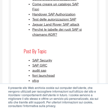
Come creare un catalogo SAP
Fiori
Handover SAP Authorization
Test delle autorizzazioni SAP
Jaguar Land Rover SAP attack
Perché le tabelle dei ruoli SAP si
chiamano AGR?
Post By Topic
SAP Security
SAP GRC
audit sap
fiori launchpad
pfcg
Visualizza tutti
Il presente sito Web archivia cookie sul computer dell'utente, che
vengono utilizzati per raccogliere informazioni sull'utilizzo del sito e
ricordare i comportamenti dell'utente in futuro. I cookie servono a
migliorare il sito stesso e offrire un servizio più personalizzato, sia sul
SAP Security Blog AGLEA RSS
sito che tramite altri supporti. Per ulteriori informazioni sui cookie,
consultare l'informativa sulla privacy.