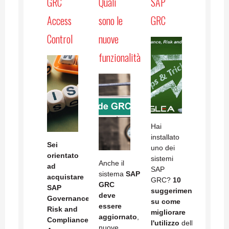
GRC
Quali
SAP
Access
sono le
GRC
Control
nuove
funzionalità?
Hai
installato
Sei
uno dei
orientato
sistemi
Anche il
ad
SAP
sistema
SAP
acquistare
GRC?
10
GRC
SAP
suggerimenti
deve
Governance
su come
essere
Risk and
migliorare
aggiornato
,
Compliance
l'utilizzo
della
nuove