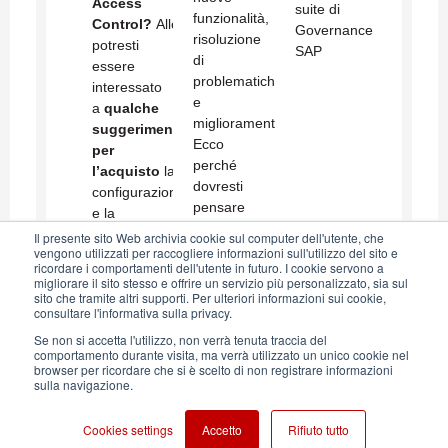
Access
suite di
funzionalità,
Control?
Allora
Governance
risoluzione
potresti
SAP
di
essere
problematiche
interessato
e
a
qualche
miglioramenti.
suggerimento
Ecco
per
perché
l’acquisto
la
dovresti
configurazione
pensare
e la
ad
gestione
Il presente sito Web archivia cookie sul computer dell'utente, che
aggiornare
vengono utilizzati per raccogliere informazioni sull'utilizzo del sito e
nel
ricordare i comportamenti dell'utente in futuro. I cookie servono a
questo
tempo di
migliorare il sito stesso e offrire un servizio più personalizzato, sia sul
strumento.
sito che tramite altri supporti. Per ulteriori informazioni sui cookie,
questo
consultare l'informativa sulla privacy.
Parliamo
strumento.
del SAP
Se non si accetta l'utilizzo, non verrà tenuta traccia del
comportamento durante visita, ma verrà utilizzato un unico cookie nel
GRC
browser per ricordare che si è scelto di non registrare informazioni
Access
sulla navigazione.
Control.
Cookies settings
Accetto
Rifiuto tutto
Aglea s.r.l. - Soggetta alla direzione e coordinamento di Horsa S.p.A. - P. IVA: