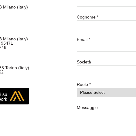
Milano (Italy)
Cognome
*
Milano (Italy)
Email
*
5495471
748
Società
5 Torino (Italy)
62
Ruolo
*
Messaggio