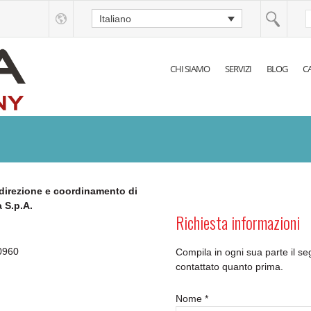
Italiano
CHI SIAMO
SERVIZI
BLOG
C
a direzione e coordinamento di
 S.p.A.
Richiesta informazioni
80960
Compila in ogni sua parte il s
contattato quanto prima.
Nome
*