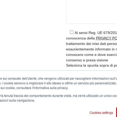
Ai sensi Reg. UE 679/2016
conoscenza della
PRIVACY P
trattamento dei miei dati perso
esaurientemente informato in mer
conoscere come e dove esercita
consenso e presa visione
Seleziona la spunta sopra di pr
e sul computer dell'utente, che vengono utilizzati per raccogliere informazioni sull'uti
 I cookie servono a migliorare il sito stesso e offrire un servizio più personalizzato, s
 sui cookie, consultare l'informativa sulla privacy.
verrà tenuta traccia del comportamento durante visita, ma verrà utilizzato un unico c
mazioni sulla navigazione.
Cookies settings