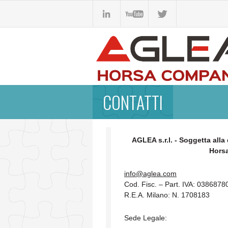
CONTATTI
AGLEA s.r.l. - Soggetta all
Horsa
info@aglea.com
Cod. Fisc. – Part. IVA: 038687
R.E.A. Milano: N. 1708183
Sede Legale: