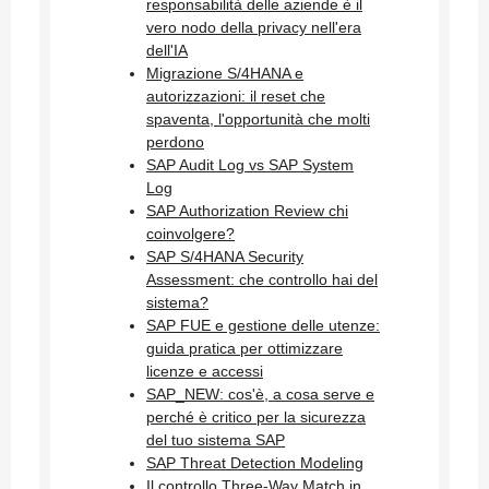
responsabilità delle aziende è il
vero nodo della privacy nell'era
dell'IA
Migrazione S/4HANA e
autorizzazioni: il reset che
spaventa, l'opportunità che molti
perdono
SAP Audit Log vs SAP System
Log
SAP Authorization Review chi
coinvolgere?
SAP S/4HANA Security
Assessment: che controllo hai del
sistema?
SAP FUE e gestione delle utenze:
guida pratica per ottimizzare
licenze e accessi
SAP_NEW: cos'è, a cosa serve e
perché è critico per la sicurezza
del tuo sistema SAP
SAP Threat Detection Modeling
Il controllo Three-Way Match in