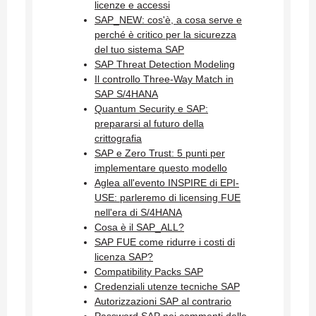
licenze e accessi
SAP_NEW: cos'è, a cosa serve e
perché è critico per la sicurezza
del tuo sistema SAP
SAP Threat Detection Modeling
Il controllo Three-Way Match in
SAP S/4HANA
Quantum Security e SAP:
prepararsi al futuro della
crittografia
SAP e Zero Trust: 5 punti per
implementare questo modello
Aglea all'evento INSPIRE di EPI-
USE: parleremo di licensing FUE
nell'era di S/4HANA
Cosa è il SAP_ALL?
SAP FUE come ridurre i costi di
licenza SAP?
Compatibility Packs SAP
Credenziali utenze tecniche SAP
Autorizzazioni SAP al contrario
Password SAP nei commenti delle