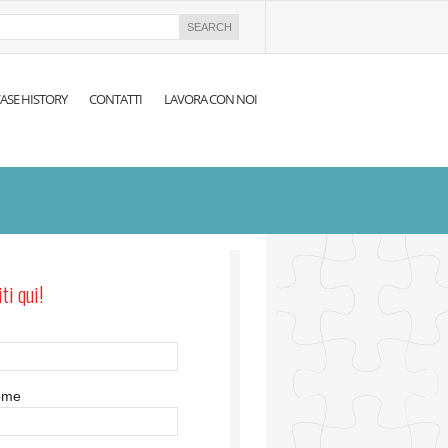
ASE HISTORY
CONTATTI
LAVORA CON NOI
iti qui!
ome