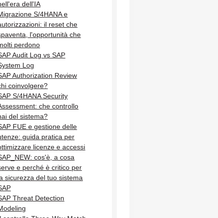
nell'era dell'IA
Migrazione S/4HANA e
autorizzazioni: il reset che
spaventa, l'opportunità che
molti perdono
SAP Audit Log vs SAP
System Log
SAP Authorization Review
chi coinvolgere?
SAP S/4HANA Security
Assessment: che controllo
hai del sistema?
SAP FUE e gestione delle
utenze: guida pratica per
ottimizzare licenze e accessi
SAP_NEW: cos'è, a cosa
serve e perché è critico per
la sicurezza del tuo sistema
SAP
SAP Threat Detection
Modeling