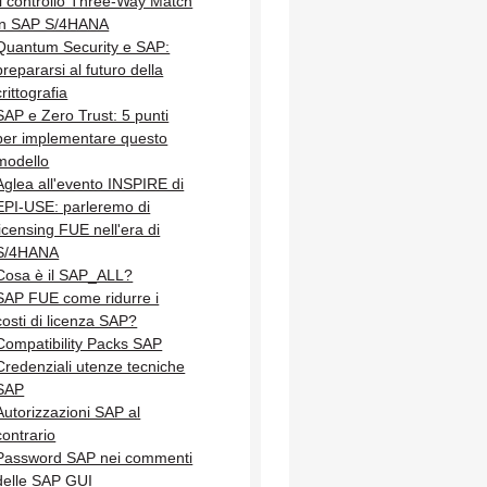
Il controllo Three-Way Match
in SAP S/4HANA
Quantum Security e SAP:
prepararsi al futuro della
crittografia
SAP e Zero Trust: 5 punti
per implementare questo
modello
Aglea all'evento INSPIRE di
EPI-USE: parleremo di
licensing FUE nell'era di
S/4HANA
Cosa è il SAP_ALL?
SAP FUE come ridurre i
costi di licenza SAP?
Compatibility Packs SAP
Credenziali utenze tecniche
SAP
Autorizzazioni SAP al
contrario
Password SAP nei commenti
delle SAP GUI