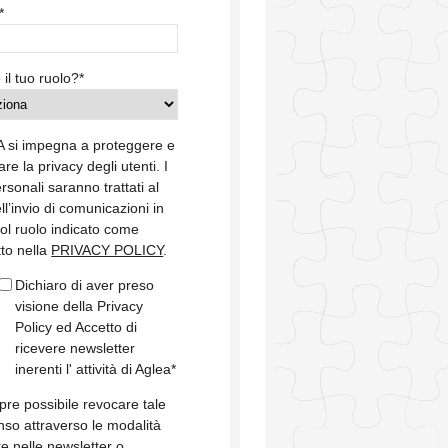
*
 il tuo ruolo?
*
 si impegna a proteggere e
are la privacy degli utenti. I
ersonali saranno trattati al
ell’invio di comunicazioni in
col ruolo indicato come
tto nella
PRIVACY POLICY
.
Dichiaro di aver preso
visione della Privacy
Policy ed Accetto di
ricevere newsletter
inerenti l' attività di Aglea
*
re possibile revocare tale
so attraverso le modalità
te nelle newsletter o