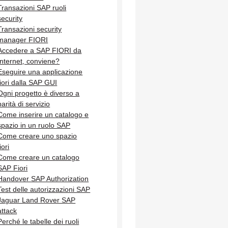
Transazioni SAP ruoli
security
Transazioni security
manager FIORI
Accedere a SAP FIORI da
Internet, conviene?
Eseguire una applicazione
fiori dalla SAP GUI
Ogni progetto è diverso a
parità di servizio
Come inserire un catalogo e
spazio in un ruolo SAP
Come creare uno spazio
iori
Come creare un catalogo
SAP Fiori
Handover SAP Authorization
Test delle autorizzazioni SAP
Jaguar Land Rover SAP
attack
Perché le tabelle dei ruoli