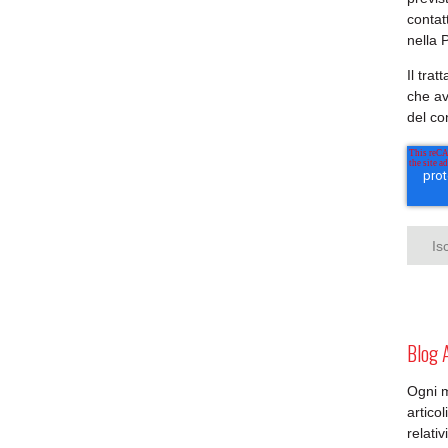
contat
nella 
Il tra
che av
del c
Blog 
Ogni 
artico
relativ