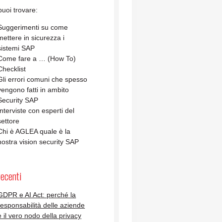
uoi trovare:
Suggerimenti su come
mettere in sicurezza i
sistemi SAP
Come fare a … (How To)
Checklist
Gli errori comuni che spesso
vengono fatti in ambito
Security SAP
Interviste con esperti del
settore
Chi è AGLEA quale è la
nostra vision security SAP
recenti
GDPR e AI Act: perché la
responsabilità delle aziende
è il vero nodo della privacy