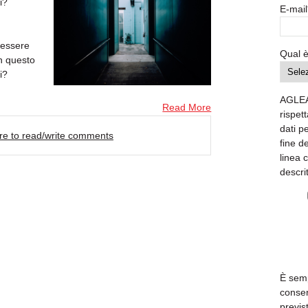
i?
E-mail
essere
Qual è
in questo
i?
AGLEA
Read More
rispett
dati p
ere to read/write comments
fine d
linea 
descri
È semp
consen
previs