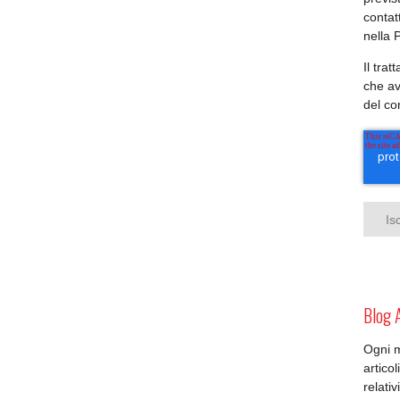
contat
nella 
Il tra
che av
del c
Blog 
Ogni 
artico
relativ