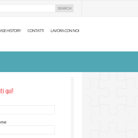
ASE HISTORY
CONTATTI
LAVORA CON NOI
iti qui!
ome