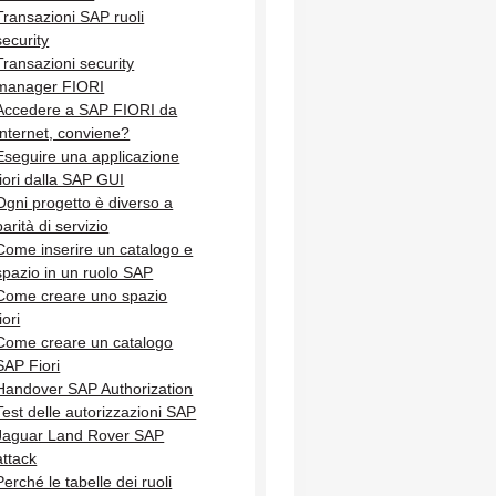
Transazioni SAP ruoli
security
Transazioni security
manager FIORI
Accedere a SAP FIORI da
Internet, conviene?
Eseguire una applicazione
fiori dalla SAP GUI
Ogni progetto è diverso a
parità di servizio
Come inserire un catalogo e
spazio in un ruolo SAP
Come creare uno spazio
iori
Come creare un catalogo
SAP Fiori
Handover SAP Authorization
Test delle autorizzazioni SAP
Jaguar Land Rover SAP
attack
Perché le tabelle dei ruoli