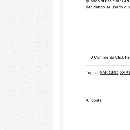
quando si usa SAP GRC 
decidendo se usarlo o
0 Comments
Click h
Topics:
SAP GRC
,
SAP 
All posts