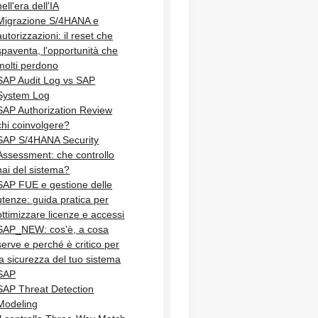
nell'era dell'IA
Migrazione S/4HANA e
autorizzazioni: il reset che
spaventa, l'opportunità che
molti perdono
SAP Audit Log vs SAP
System Log
SAP Authorization Review
chi coinvolgere?
SAP S/4HANA Security
Assessment: che controllo
hai del sistema?
SAP FUE e gestione delle
utenze: guida pratica per
ottimizzare licenze e accessi
SAP_NEW: cos'è, a cosa
serve e perché è critico per
la sicurezza del tuo sistema
SAP
SAP Threat Detection
Modeling