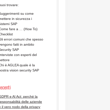
uoi trovare:
Suggerimenti su come
mettere in sicurezza i
sistemi SAP
Come fare a … (How To)
Checklist
Gli errori comuni che spesso
vengono fatti in ambito
Security SAP
Interviste con esperti del
settore
Chi è AGLEA quale è la
nostra vision security SAP
recenti
GDPR e AI Act: perché la
responsabilità delle aziende
è il vero nodo della privacy