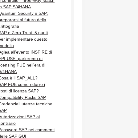
Il controllo Three-Way Match
in SAP S/4HANA
Quantum Security e SAP:
prepararsi al futuro della
crittografia
SAP e Zero Trust: 5 punti
per implementare questo
modello
Aglea all'evento INSPIRE di
EPI-USE: parleremo di
licensing FUE nell'era di
S/4HANA
Cosa è il SAP_ALL?
SAP FUE come ridurre i
costi di licenza SAP?
Compatibility Packs SAP
Credenziali utenze tecniche
SAP
Autorizzazioni SAP al
contrario
Password SAP nei commenti
delle SAP GUI