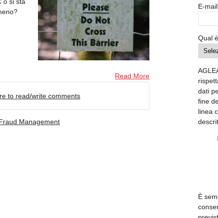
o si sta
E-mail
 meno?
Qual è
AGLEA
Read More
rispett
dati p
ere to read/write comments
fine d
linea 
descri
Fraud Management
È semp
consen
previs