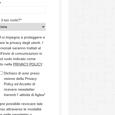
*
 il tuo ruolo?
*
 si impegna a proteggere e
are la privacy degli utenti. I
ersonali saranno trattati al
ell’invio di comunicazioni in
col ruolo indicato come
tto nella
PRIVACY POLICY
.
Dichiaro di aver preso
visione della Privacy
Policy ed Accetto di
ricevere newsletter
inerenti l' attività di Aglea
*
re possibile revocare tale
so attraverso le modalità
te nelle newsletter o