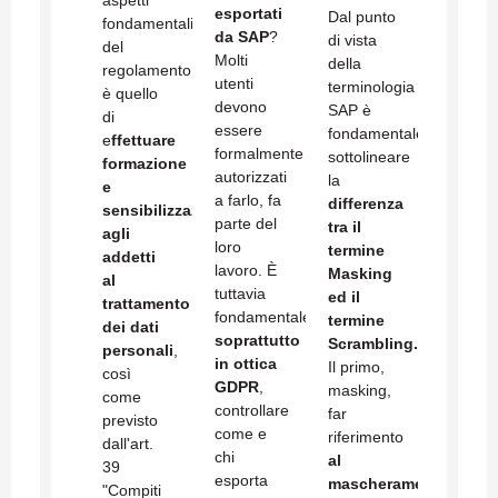
aspetti
esportati
Dal punto
fondamentali
da SAP
?
di vista
del
Molti
della
regolamento
utenti
terminologia
è quello
devono
SAP è
di
essere
fondamentale
e
ffettuare
formalmente
sottolineare
formazione
autorizzati
la
e
a farlo, fa
differenza
sensibilizzazione
parte del
tra il
agli
loro
termine
addetti
lavoro. È
Masking
al
tuttavia
ed il
trattamento
fondamentale,
termine
dei dati
soprattutto
Scrambling.
personali
,
in ottica
Il primo,
così
GDPR
,
masking,
come
controllare
far
previsto
come e
riferimento
dall'art.
chi
al
39
esporta
mascheramento
"Compiti