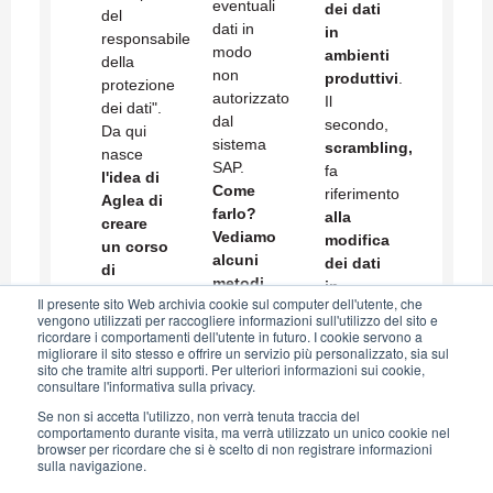
eventuali
dei dati
del
dati in
in
responsabile
modo
ambienti
della
non
produttivi
.
protezione
autorizzato
Il
dei dati".
dal
secondo
,
Da qui
sistema
scrambling,
nasce
SAP.
fa
l'idea di
Come
riferimento
Aglea di
farlo?
al
la
creare
Vediamo
modifica
un corso
alcuni
dei dati
di
metodi
in
formazione
Il presente sito Web archivia cookie sul computer dell'utente, che
inclusi
ambienti
in
vengono utilizzati per raccogliere informazioni sull'utilizzo del sito e
nella business
non
ricordare i comportamenti dell'utente in futuro. I cookie servono a
modalità
migliorare il sito stesso e offrire un servizio più personalizzato, sia sul
suite
produttivi
.
e-
sito che tramite altri supporti. Per ulteriori informazioni sui cookie,
SAP ed
consultare l'informativa sulla privacy.
learning
altri a
sulle
Se non si accetta l'utilizzo, non verrà tenuta traccia del
pagamento.
comportamento durante visita, ma verrà utilizzato un unico cookie nel
tematiche
browser per ricordare che si è scelto di non registrare informazioni
del
sulla navigazione.
GDPR.