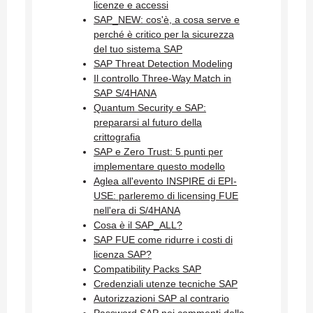
licenze e accessi
SAP_NEW: cos'è, a cosa serve e
perché è critico per la sicurezza
del tuo sistema SAP
SAP Threat Detection Modeling
Il controllo Three-Way Match in
SAP S/4HANA
Quantum Security e SAP:
prepararsi al futuro della
crittografia
SAP e Zero Trust: 5 punti per
implementare questo modello
Aglea all'evento INSPIRE di EPI-
USE: parleremo di licensing FUE
nell'era di S/4HANA
Cosa è il SAP_ALL?
SAP FUE come ridurre i costi di
licenza SAP?
Compatibility Packs SAP
Credenziali utenze tecniche SAP
Autorizzazioni SAP al contrario
Password SAP nei commenti delle