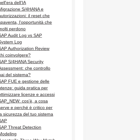
nell'era dell'IA
Migrazione S/4HANA e
autorizzazioni: il reset che
spaventa, l'opportunità che
molti perdono
SAP Audit Log vs SAP
System Log
SAP Authorization Review
chi coinvolgere?
SAP S/4HANA Security
Assessment: che controllo
hai del sistema?
SAP FUE e gestione delle
utenze: guida pratica per
ottimizzare licenze e accessi
SAP_NEW: cos'è, a cosa
serve e perché è critico per
la sicurezza del tuo sistema
SAP
SAP Threat Detection
Modeling