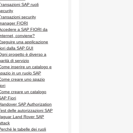
Transazioni SAP ruoli
security
Transazioni security
manager FIORI
Accedere a SAP FIORI da
Internet, conviene?
Eseguire una applicazione
fiori dalla SAP GUI
Ogni progetto è diverso a
parità di servizio
Come inserire un catalogo e
spazio in un ruolo SAP
Come creare uno spazio
iori
Come creare un catalogo
SAP Fiori
Handover SAP Authorization
Test delle autorizzazioni SAP
Jaguar Land Rover SAP
attack
Perché le tabelle dei ruoli