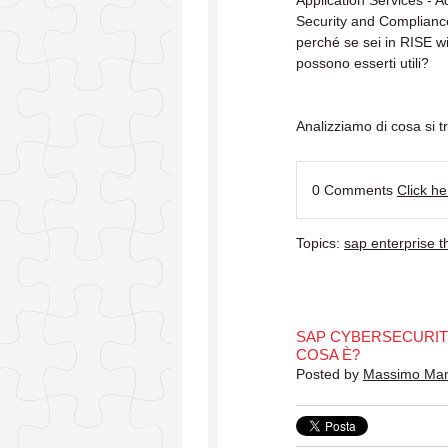
Application Services - 
Security and Complianc
perché se sei in RISE w
possono esserti utili?
Analizziamo di cosa si tr
0 Comments
Click h
Topics:
sap enterprise t
SAP CYBERSECURIT
COSA È?
Posted by
Massimo Ma