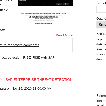
Advanced
E-mail
e"? E
ith SAP
Qual è
atta.
AGLEA
Read More
rispett
dati p
ere to read/write comments
fine d
linea 
hreat detection
,
RISE
,
RISE with SAP
descri
Y - SAP ENTERPRISE THREAT DETECTION
nara
on Nov 25, 2020 12:00:00 AM
È semp
consen
previs