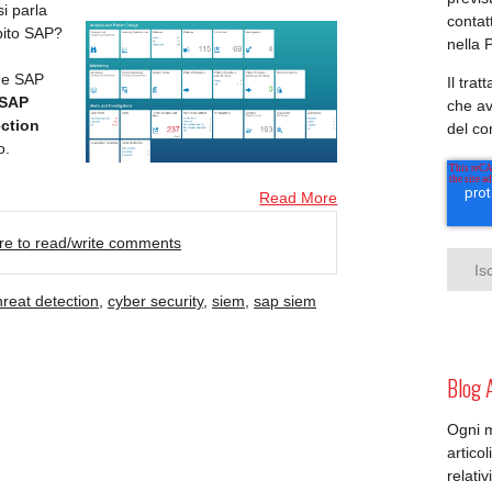
i parla
contat
bito SAP?
nella 
he SAP
Il tra
SAP
che av
ection
del c
o.
Read More
ere to read/write comments
hreat detection
,
cyber security
,
siem
,
sap siem
Blog 
Ogni 
artico
relativ