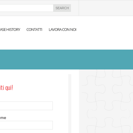
ASE HISTORY
CONTATTI
LAVORA CON NOI
iti qui!
ome