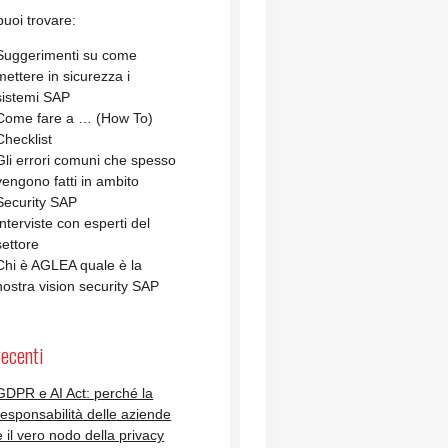
uoi trovare:
Suggerimenti su come
mettere in sicurezza i
sistemi SAP
Come fare a … (How To)
Checklist
Gli errori comuni che spesso
vengono fatti in ambito
Security SAP
Interviste con esperti del
settore
Chi è AGLEA quale è la
nostra vision security SAP
recenti
GDPR e AI Act: perché la
responsabilità delle aziende
è il vero nodo della privacy