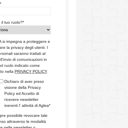
*
 il tuo ruolo?
*
 si impegna a proteggere e
are la privacy degli utenti. I
ersonali saranno trattati al
ell’invio di comunicazioni in
col ruolo indicato come
tto nella
PRIVACY POLICY
.
Dichiaro di aver preso
visione della Privacy
Policy ed Accetto di
ricevere newsletter
inerenti l' attività di Aglea
*
re possibile revocare tale
so attraverso le modalità
te nelle newsletter o