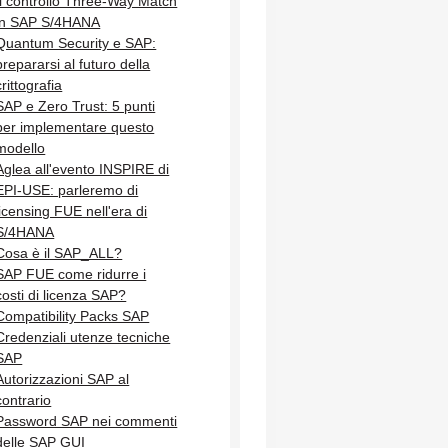
Il controllo Three-Way Match
in SAP S/4HANA
Quantum Security e SAP:
prepararsi al futuro della
crittografia
SAP e Zero Trust: 5 punti
per implementare questo
modello
Aglea all'evento INSPIRE di
EPI-USE: parleremo di
licensing FUE nell'era di
S/4HANA
Cosa è il SAP_ALL?
SAP FUE come ridurre i
costi di licenza SAP?
Compatibility Packs SAP
Credenziali utenze tecniche
SAP
Autorizzazioni SAP al
contrario
Password SAP nei commenti
delle SAP GUI