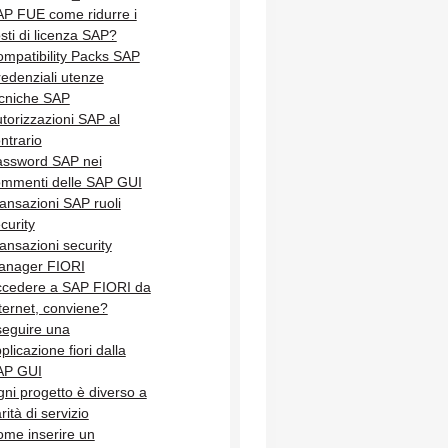
P FUE come ridurre i
sti di licenza SAP?
mpatibility Packs SAP
edenziali utenze
cniche SAP
torizzazioni SAP al
ntrario
assword SAP nei
mmenti delle SAP GUI
ansazioni SAP ruoli
curity
ansazioni security
anager FIORI
ccedere a SAP FIORI da
ternet, conviene?
eguire una
plicazione fiori dalla
AP GUI
ni progetto è diverso a
rità di servizio
me inserire un