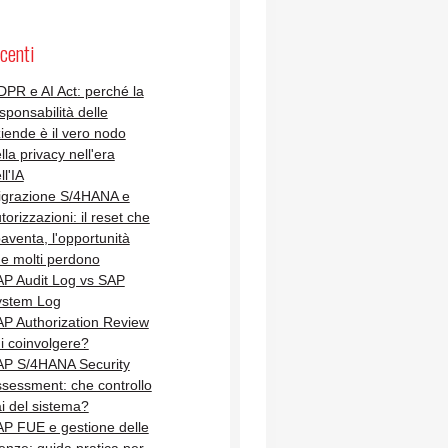
centi
PR e AI Act: perché la
sponsabilità delle
iende è il vero nodo
lla privacy nell'era
ll'IA
igrazione S/4HANA e
torizzazioni: il reset che
aventa, l'opportunità
e molti perdono
P Audit Log vs SAP
ystem Log
P Authorization Review
i coinvolgere?
AP S/4HANA Security
sessment: che controllo
i del sistema?
P FUE e gestione delle