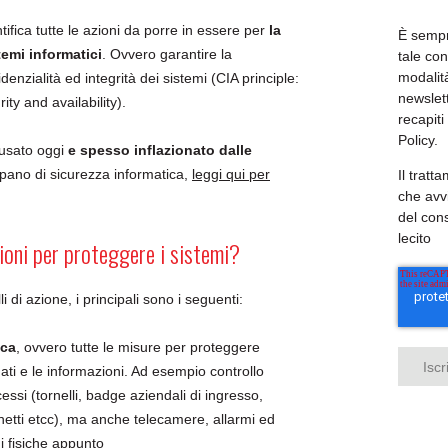
ifica tutte le azioni da porre in essere per
la
È sempr
temi informatici
. Ovvero garantire la
tale co
modalità
fidenzialità ed integrità dei sistemi (CIA principle:
newslett
rity and availability).
recapiti
Policy.
 usato oggi
e spesso inflazionato dalle
pano di sicurezza informatica,
leggi qui per
Il tratt
che avv
del co
lecito
zioni per proteggere i sistemi?
li di azione, i principali sono i seguenti:
ica
, ovvero tutte le misure per proteggere
dati e le informazioni. Ad esempio controllo
cessi (tornelli, badge aziendali di ingresso,
hetti etcc), ma anche telecamere, allarmi ed
ni fisiche appunto