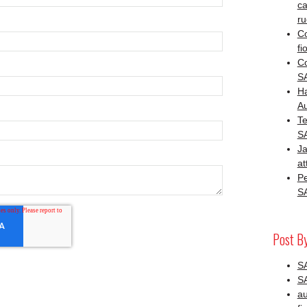
ca
ru
Co
fio
Co
SA
H
Au
Te
S
J
at
Pe
S
Post B
SA
S
au