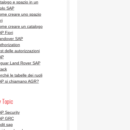
talogo e spazio in un
olo SAP
me creare uno spazio
ri
me creare un catalogo
P Fiori
andover SAP
thorization
st delle autorizzazioni
AP
aguar Land Rover SAP
tack
rché le tabelle dei ruoli
AP si chiamano AGR?
y Topic
P Security
AP GRC
dit sap