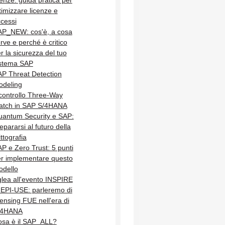
enze: guida pratica per
timizzare licenze e
cessi
AP_NEW: cos'è, a cosa
rve e perché è critico
r la sicurezza del tuo
istema SAP
P Threat Detection
odeling
 controllo Three-Way
atch in SAP S/4HANA
antum Security e SAP:
epararsi al futuro della
ittografia
P e Zero Trust: 5 punti
r implementare questo
odello
lea all'evento INSPIRE
 EPI-USE: parleremo di
censing FUE nell'era di
/4HANA
sa è il SAP_ALL?