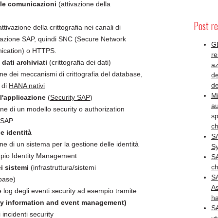
lle comunicazioni
(attivazione della
Post re
tivazione della crittografia nei canali di
azione SAP, quindi SNC (Secure Network
GD
cation) o HTTPS.
re
 dati archiviati
(crittografia dei dati)
az
one dei meccanismi di crittografia del database,
de
de
 di
HANA nativi
M
l'applicazione
(
Security SAP
)
au
one di un modello security o authorization
sp
 SAP
ch
e identità
SA
one di un sistema per la gestione delle identità
S
pio Identity Management
SA
ch
i sistemi
(infrastruttura/sistemi
S
base)
As
 log degli eventi security ad esempio tramite
ha
ty information and event management)
SA
 incidenti security