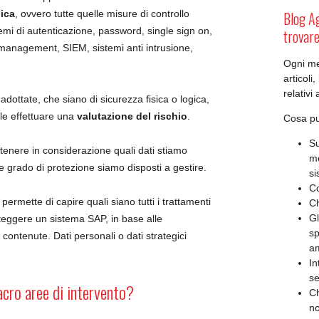
gica
, ovvero tutte quelle misure di controllo
Blog Ag
stemi di autenticazione, password, single sign on,
trovar
 management, SIEM, sistemi anti intrusione,
Ogni me
.
articoli
relativi
 adottate, che siano di sicurezza fisica o logica,
le effettuare una
valutazione del rischio
.
Cosa pu
Su
nere in considerazione quali dati stiamo
me
 grado di protezione siamo disposti a gestire.
si
C
i permette di capire quali siano tutti i trattamenti
Ch
Gl
teggere un sistema SAP, in base alle
sp
 contenute. Dati personali o dati strategici
am
In
se
acro aree di intervento?
Ch
no