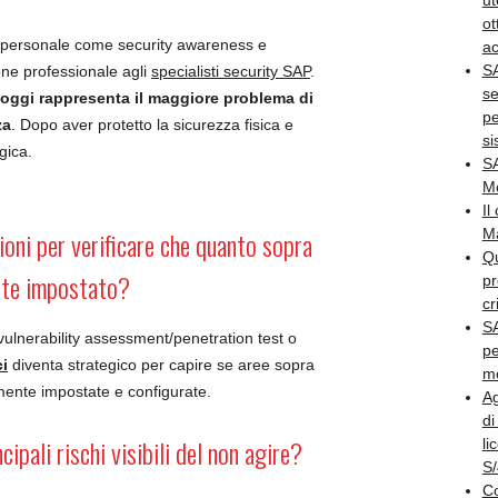
ut
ot
il personale come security awareness e
ac
S
ne professionale agli
specialisti security SAP
.
se
oggi rappresenta il maggiore problema di
pe
za
. Dopo aver protetto la sicurezza fisica e
s
gica.
SA
M
Il
ioni per verificare che quanto sopra
M
Qu
nte impostato?
pr
cr
SA
 vulnerability assessment/penetration test o
pe
ci
diventa strategico per capire se aree sopra
m
mente impostate e configurate.
Ag
di
cipali rischi visibili del non agire?
li
S
Co