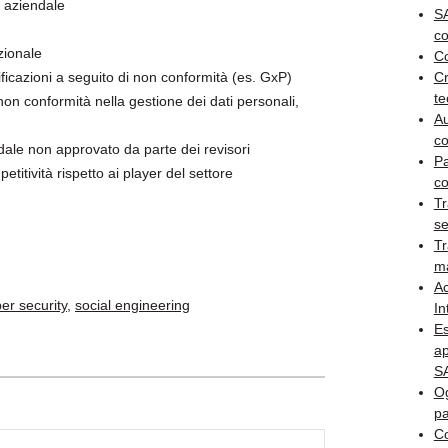
e aziendale
SA
co
zionale
Co
tificazioni a seguito di non conformità (es. GxP)
Cr
te
non conformità nella gestione dei dati personali,
Au
co
dale non approvato da parte dei revisori
P
etitività rispetto ai player del settore
co
Tr
se
Tr
m
A
er security
,
social engineering
In
Es
ap
S
Og
pa
Co