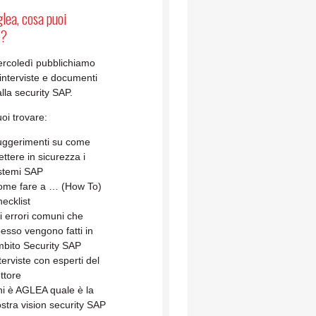
lea, cosa puoi
e?
rcoledì pubblichiamo
, interviste e documenti
 alla security SAP.
oi trovare:
ggerimenti su come
ttere in sicurezza i
stemi SAP
ome fare a … (How To)
ecklist
i errori comuni che
esso vengono fatti in
bito Security SAP
terviste con esperti del
ttore
i è AGLEA quale è la
stra vision security SAP