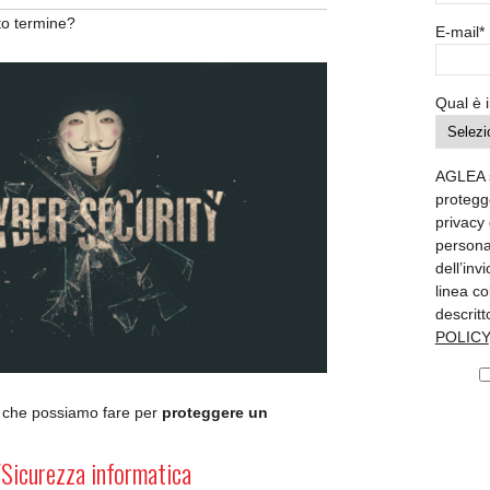
to termine?
E-mail
*
Qual è i
AGLEA 
protegge
privacy 
personal
dell’inv
linea co
descritt
POLICY
i che possiamo fare per
proteggere un
Sicurezza informatica