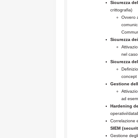
Sicurezza de
crittografia)
Ovvero at
comunic
Communi
Sicurezza dei
Attivazi
nel caso
Sicurezza del
Definizi
concept
Gestione dell
Attivazi
ad esem
Hardening de
operativi/data
Correlazione e
SIEM (securi
Gestione degli