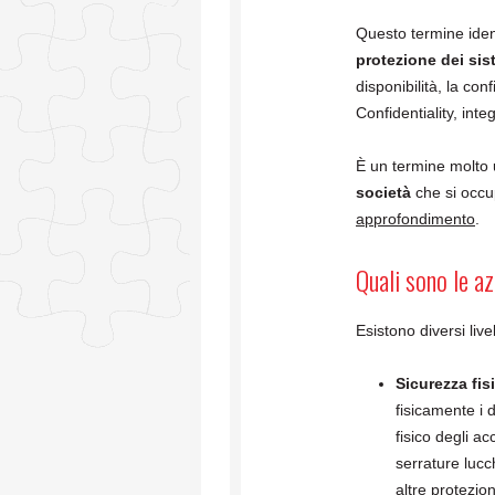
Questo termine ident
protezione dei sis
disponibilità, la con
Confidentiality, integ
È un termine molto
società
che si occu
approfondimento
.
Quali sono le a
Esistono diversi livel
Sicurezza fis
fisicamente i 
fisico degli ac
serrature lucc
altre protezio