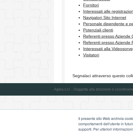
Fornitori
Interessati alle registrazio
Navigatori Sito Internet
Personale dipendente e p
Potenziali clienti
Referenti presso Aziende C
Referenti presso Aziende F
Interessati alla Videosorv
Visitatori
Segnalaci attraverso questo co
Aglea s.r.l. - Soggetta alla direzione e coordina
Il presente sito Web archivia cooki
comportamenti dell'utente in futuro.
supporti. Per ulteriori informazioni