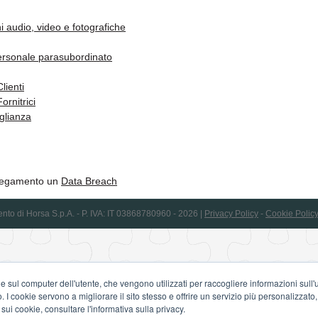
ni audio, video e fotografiche
ersonale parasubordinato
lienti
ornitrici
eglianza
llegamento un
Data Breach
mento di Horsa S.p.A. - P. IVA: IT 03868780960 - 2026
|
Privacy Policy
-
Cookie Polic
e sul computer dell'utente, che vengono utilizzati per raccogliere informazioni sull'uti
 I cookie servono a migliorare il sito stesso e offrire un servizio più personalizzato, s
 sui cookie, consultare l'informativa sulla privacy.